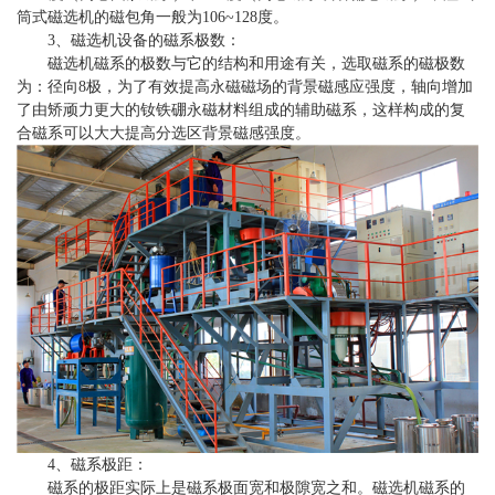
筒式磁选机的磁包角一般为106~128度。
3、磁选机设备的磁系极数：
磁选机磁系的极数与它的结构和用途有关，选取磁系的磁极数
为：径向8极，为了有效提高永磁磁场的背景磁感应强度，轴向增加
了由矫顽力更大的钕铁硼永磁材料组成的辅助磁系，这样构成的复
合磁系可以大大提高分选区背景磁感强度。
4、磁系极距：
磁系的极距实际上是磁系极面宽和极隙宽之和。磁选机磁系的