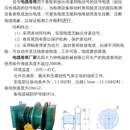
信号
电缆卷筒
用于卷取和放出传递弱电信号的信号电缆（如拉
压传感器的信号电缆）。当检测设备移动时卷筒能灵活的跟踪检测
设备卷取或放出电缆，可避免电缆无规则地堆放而发生拉断、压断
利进行。
电缆现象，以保证检测工作顺
结构特点：
（1）采用差动环结构，实现电缆无触点传递信号。
（2）卷筒尾部有限位保护机构，保护差动环。
（3）采用蜗卷弹簧为动力，旋转卷筒收放电缆，自身不消耗电
能，可自动并灵活地卷放电缆，工作可靠，电缆磨损甚微。
电缆卷筒厂家
岳阳大力神电磁机械有限公司生产的电缆卷筒的
使用条件海拔高度不超过2000米。
环境温度：-20℃-+45℃。
允许在淋雨、溅水和无腐蚀性气体尘埃的场所工作。
安装部位振动条件为：5-13HZ时，位移1.5mm；13-150HZ时，
振动加速度为10m/s2。
集电器箱防护等级IP54。