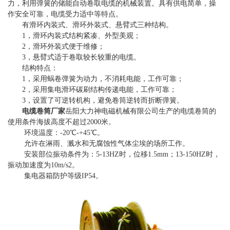
力，利用弹簧的储能自动卷取电缆的机械装置。具有供电简单，操
作安全可靠，电缆受力适中等特点。
有滑环内装式、滑环外装式、悬臂式三种结构。
1，滑环内装式结构紧凑、外型美观；
2，滑环外装式便于维修；
3，悬臂式适于卷取较长较重的电缆。
结构特点：
1，采用蜗卷弹簧为动力，不消耗电能，工作可靠；
2，采用集电滑环碳刷结构传递电能，工作可靠；
3，设置了可逆转机构，避免卷筒逆转而折断弹簧。
电缆卷筒厂家
岳阳大力神电磁机械有限公司生产的电缆卷筒的
使用条件海拔高度不超过2000米。
环境温度：-20℃-+45℃。
允许在淋雨、溅水和无腐蚀性气体尘埃的场所工作。
安装部位振动条件为：5-13HZ时，位移1.5mm；13-150HZ时，
振动加速度为10m/s2。
集电器箱防护等级IP54。